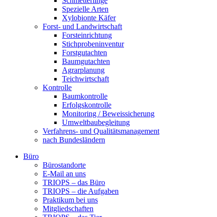
Schmetterlinge
Spezielle Arten
Xylobionte Käfer
Forst- und Landwirtschaft
Forsteinrichtung
Stichprobeninventur
Forstgutachten
Baumgutachten
Agrarplanung
Teichwirtschaft
Kontrolle
Baumkontrolle
Erfolgskontrolle
Monitoring / Beweissicherung
Umweltbaubegleitung
Verfahrens- und Qualitätsmanagement
nach Bundesländern
Büro
Bürostandorte
Büro
E-Mail an uns
TRIOPS – das Büro
TRIOPS – die Aufgaben
Praktikum bei uns
Mitgliedschaften