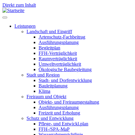
Direkt zum Inhalt
Leistungen
Landschaft und Eingriff
Leistungen
Artenschutz-Fachbeitrag
Ausführungsplanung
Begleitplan
FFH-Verträglichkeit
Raumverträglichkeit
Umweltverträglichkeit
Ökologische Baubegleitung
Stadt und Region
Stadt- und Dorfentwicklung
Bauleitplanung
Klima
Freiraum und Objekt
Objekt- und Freiraumgestaltung
Ausführungsplanung
Freizeit und Erholung
Schutz und Entwicklung
Pflege- und Entwickl.plan
FFH-/SPA-MaP
Wasserrahmenrichtlinie