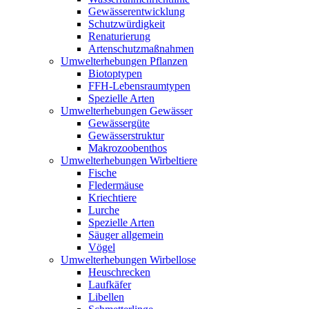
Gewässerentwicklung
Schutzwürdigkeit
Renaturierung
Artenschutzmaßnahmen
Umwelterhebungen Pflanzen
Biotoptypen
FFH-Lebensraumtypen
Spezielle Arten
Umwelterhebungen Gewässer
Gewässergüte
Gewässerstruktur
Makrozoobenthos
Umwelterhebungen Wirbeltiere
Fische
Fledermäuse
Kriechtiere
Lurche
Spezielle Arten
Säuger allgemein
Vögel
Umwelterhebungen Wirbellose
Heuschrecken
Laufkäfer
Libellen