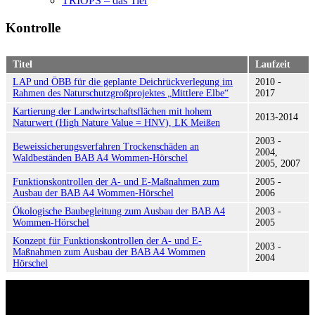
TRIOPS – das Tier
Kontrolle
Titel
Laufzeit
LAP und ÖBB für die geplante Deichrückverlegung im
2010 -
Rahmen des Naturschutzgroßprojektes „Mittlere Elbe“
2017
Kartierung der Landwirtschaftsflächen mit hohem
2013-2014
Naturwert (High Nature Value = HNV), LK Meißen
2003 -
Beweissicherungsverfahren Trockenschäden an
2004,
Waldbeständen BAB A4 Wommen-Hörschel
2005, 2007
Funktionskontrollen der A- und E-Maßnahmen zum
2005 -
Ausbau der BAB A4 Wommen-Hörschel
2006
Ökologische Baubegleitung zum Ausbau der BAB A4
2003 -
Wommen-Hörschel
2005
Konzept für Funktionskontrollen der A- und E-
2003 -
Maßnahmen zum Ausbau der BAB A4 Wommen
2004
Hörschel