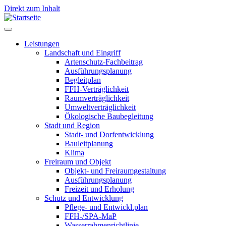
Direkt zum Inhalt
Leistungen
Landschaft und Eingriff
Leistungen
Artenschutz-Fachbeitrag
Ausführungsplanung
Begleitplan
FFH-Verträglichkeit
Raumverträglichkeit
Umweltverträglichkeit
Ökologische Baubegleitung
Stadt und Region
Stadt- und Dorfentwicklung
Bauleitplanung
Klima
Freiraum und Objekt
Objekt- und Freiraumgestaltung
Ausführungsplanung
Freizeit und Erholung
Schutz und Entwicklung
Pflege- und Entwickl.plan
FFH-/SPA-MaP
Wasserrahmenrichtlinie