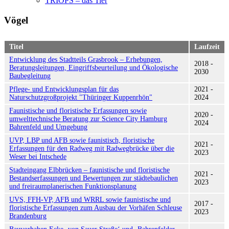
TRIOPS – das Tier
Vögel
Titel
Laufzeit
Entwicklung des Stadtteils Grasbrook – Erhebungen,
2018 -
Beratungsleitungen, Eingriffsbeurteilung und Ökologische
2030
Baubegleitung
Pflege- und Entwicklungsplan für das
2021 -
Naturschutzgroßprojekt "Thüringer Kuppenrhön"
2024
Faunistische und floristische Erfassungen sowie
2020 -
umwelttechnische Beratung zur Science City Hamburg
2024
Bahrenfeld und Umgebung
UVP, LBP und AFB sowie faunistisch, floristische
2021 -
Erfassungen für den Radweg mit Radwegbrücke über die
2023
Weser bei Intschede
Stadteingang Elbbrücken – faunistische und floristische
2021 -
Bestandserfassungen und Bewertungen zur städtebaulichen
2023
und freiraumplanerischen Funktionsplanung
UVS, FFH-VP, AFB und WRRL sowie faunistische und
2017 -
floristische Erfassungen zum Ausbau der Vorhäfen Schleuse
2023
Brandenburg