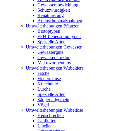
Gewässerentwicklung
Schutzwürdigkeit
Renaturierung
Artenschutzmaßnahmen
Umwelterhebungen Pflanzen
Biotoptypen
FFH-Lebensraumtypen
Spezielle Arten
Umwelterhebungen Gewässer
Gewässergüte
Gewässerstruktur
Makrozoobenthos
Umwelterhebungen Wirbeltiere
Fische
Fledermäuse
Kriechtiere
Lurche
Spezielle Arten
Säuger allgemein
Vögel
Umwelterhebungen Wirbellose
Heuschrecken
Laufkäfer
Libellen