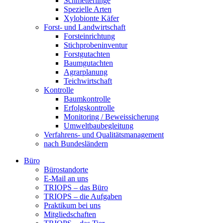
Schmetterlinge
Spezielle Arten
Xylobionte Käfer
Forst- und Landwirtschaft
Forsteinrichtung
Stichprobeninventur
Forstgutachten
Baumgutachten
Agrarplanung
Teichwirtschaft
Kontrolle
Baumkontrolle
Erfolgskontrolle
Monitoring / Beweissicherung
Umweltbaubegleitung
Verfahrens- und Qualitätsmanagement
nach Bundesländern
Büro
Bürostandorte
Büro
E-Mail an uns
TRIOPS – das Büro
TRIOPS – die Aufgaben
Praktikum bei uns
Mitgliedschaften