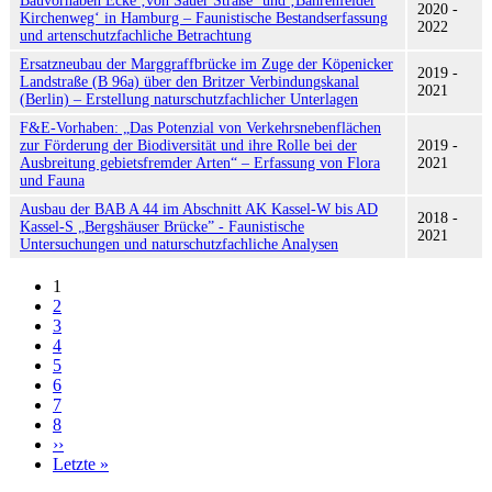
Bauvorhaben Ecke ‚von Sauer Straße‘ und ‚Bahrenfelder
2020 -
Kirchenweg‘ in Hamburg – Faunistische Bestandserfassung
2022
und artenschutzfachliche Betrachtung
Ersatzneubau der Marggraffbrücke im Zuge der Köpenicker
2019 -
Landstraße (B 96a) über den Britzer Verbindungskanal
2021
(Berlin) – Erstellung naturschutzfachlicher Unterlagen
F&E-Vorhaben: „Das Potenzial von Verkehrsnebenflächen
zur Förderung der Biodiversität und ihre Rolle bei der
2019 -
Ausbreitung gebietsfremder Arten“ – Erfassung von Flora
2021
und Fauna
Ausbau der BAB A 44 im Abschnitt AK Kassel-W bis AD
2018 -
Kassel-S „Bergshäuser Brücke” - Faunistische
2021
Untersuchungen und naturschutzfachliche Analysen
1
2
Seitennummerierung
3
4
5
6
7
8
››
Nächste
Letzte »
Seite
Last
page