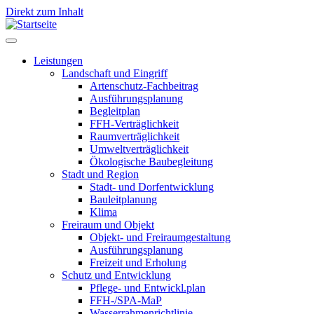
Direkt zum Inhalt
Leistungen
Landschaft und Eingriff
Leistungen
Artenschutz-Fachbeitrag
Ausführungsplanung
Begleitplan
FFH-Verträglichkeit
Raumverträglichkeit
Umweltverträglichkeit
Ökologische Baubegleitung
Stadt und Region
Stadt- und Dorfentwicklung
Bauleitplanung
Klima
Freiraum und Objekt
Objekt- und Freiraumgestaltung
Ausführungsplanung
Freizeit und Erholung
Schutz und Entwicklung
Pflege- und Entwickl.plan
FFH-/SPA-MaP
Wasserrahmenrichtlinie