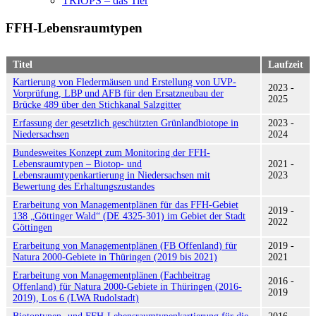
TRIOPS – das Tier
FFH-Lebensraumtypen
Titel
Laufzeit
Kartierung von Fledermäusen und Erstellung von UVP-
2023 -
Vorprüfung, LBP und AFB für den Ersatzneubau der
2025
Brücke 489 über den Stichkanal Salzgitter
Erfassung der gesetzlich geschützten Grünlandbiotope in
2023 -
Niedersachsen
2024
Bundesweites Konzept zum Monitoring der FFH-
Lebensraumtypen – Biotop- und
2021 -
Lebensraumtypenkartierung in Niedersachsen mit
2023
Bewertung des Erhaltungszustandes
Erarbeitung von Managementplänen für das FFH-Gebiet
2019 -
138 „Göttinger Wald“ (DE 4325-301) im Gebiet der Stadt
2022
Göttingen
Erarbeitung von Managementplänen (FB Offenland) für
2019 -
Natura 2000-Gebiete in Thüringen (2019 bis 2021)
2021
Erarbeitung von Managementplänen (Fachbeitrag
2016 -
Offenland) für Natura 2000-Gebiete in Thüringen (2016-
2019
2019), Los 6 (LWA Rudolstadt)