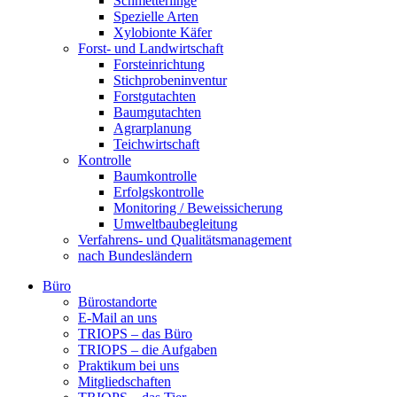
Schmetterlinge
Spezielle Arten
Xylobionte Käfer
Forst- und Landwirtschaft
Forsteinrichtung
Stichprobeninventur
Forstgutachten
Baumgutachten
Agrarplanung
Teichwirtschaft
Kontrolle
Baumkontrolle
Erfolgskontrolle
Monitoring / Beweissicherung
Umweltbaubegleitung
Verfahrens- und Qualitätsmanagement
nach Bundesländern
Büro
Bürostandorte
Büro
E-Mail an uns
TRIOPS – das Büro
TRIOPS – die Aufgaben
Praktikum bei uns
Mitgliedschaften