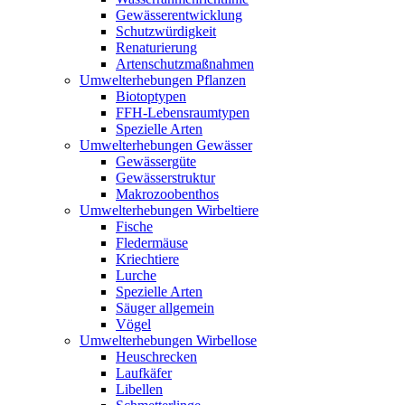
Gewässerentwicklung
Schutzwürdigkeit
Renaturierung
Artenschutzmaßnahmen
Umwelterhebungen Pflanzen
Biotoptypen
FFH-Lebensraumtypen
Spezielle Arten
Umwelterhebungen Gewässer
Gewässergüte
Gewässerstruktur
Makrozoobenthos
Umwelterhebungen Wirbeltiere
Fische
Fledermäuse
Kriechtiere
Lurche
Spezielle Arten
Säuger allgemein
Vögel
Umwelterhebungen Wirbellose
Heuschrecken
Laufkäfer
Libellen