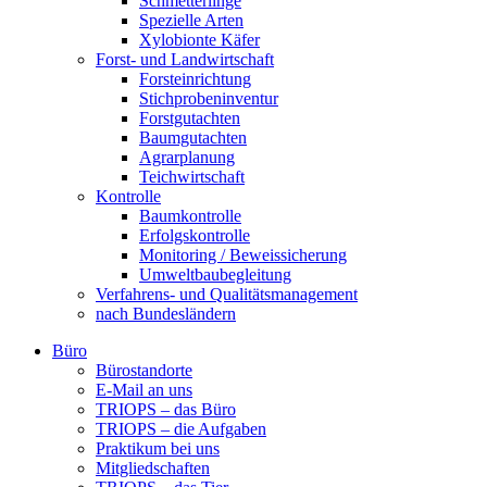
Schmetterlinge
Spezielle Arten
Xylobionte Käfer
Forst- und Landwirtschaft
Forsteinrichtung
Stichprobeninventur
Forstgutachten
Baumgutachten
Agrarplanung
Teichwirtschaft
Kontrolle
Baumkontrolle
Erfolgskontrolle
Monitoring / Beweissicherung
Umweltbaubegleitung
Verfahrens- und Qualitätsmanagement
nach Bundesländern
Büro
Bürostandorte
Büro
E-Mail an uns
TRIOPS – das Büro
TRIOPS – die Aufgaben
Praktikum bei uns
Mitgliedschaften