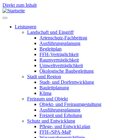
Direkt zum Inhalt
Leistungen
Landschaft und Eingriff
Leistungen
Artenschutz-Fachbeitrag
Ausführungsplanung
Begleitplan
FFH-Verträglichkeit
Raumverträglichkeit
Umweltverträglichkeit
Ökologische Baubegleitung
Stadt und Region
Stadt- und Dorfentwicklung
Bauleitplanung
Klima
Freiraum und Objekt
Objekt- und Freiraumgestaltung
Ausführungsplanung
Freizeit und Erholung
Schutz und Entwicklung
Pflege- und Entwickl.plan
FFH-/SPA-MaP
Wasserrahmenrichtlinie