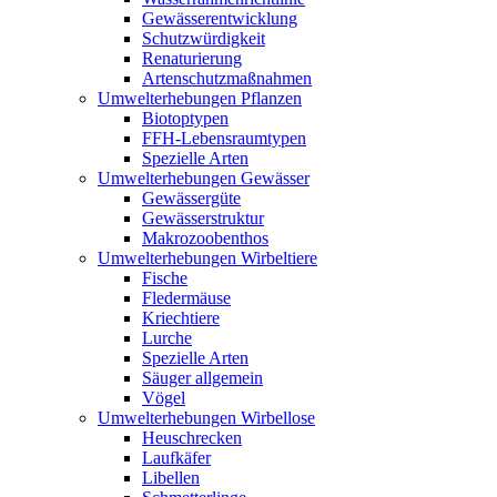
Gewässerentwicklung
Schutzwürdigkeit
Renaturierung
Artenschutzmaßnahmen
Umwelterhebungen Pflanzen
Biotoptypen
FFH-Lebensraumtypen
Spezielle Arten
Umwelterhebungen Gewässer
Gewässergüte
Gewässerstruktur
Makrozoobenthos
Umwelterhebungen Wirbeltiere
Fische
Fledermäuse
Kriechtiere
Lurche
Spezielle Arten
Säuger allgemein
Vögel
Umwelterhebungen Wirbellose
Heuschrecken
Laufkäfer
Libellen