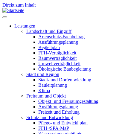
Direkt zum Inhalt
Leistungen
Landschaft und Eingriff
Leistungen
Artenschutz-Fachbeitrag
Ausführungsplanung
Begleitplan
FFH-Verträglichkeit
Raumverträglichkeit
Umweltverträglichkeit
Ökologische Baubegleitung
Stadt und Region
Stadt- und Dorfentwicklung
Bauleitplanung
Klima
Freiraum und Objekt
Objekt- und Freiraumgestaltung
Ausführungsplanung
Freizeit und Erholung
Schutz und Entwicklung
Pflege- und Entwickl.plan
FFH-/SPA-MaP
Wasserrahmenrichtlinie