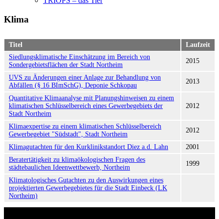
TRIOPS – das Tier
Klima
Titel
Laufzeit
Siedlungsklimatische Einschätzung im Bereich von
2015
Sondergebietsflächen der Stadt Northeim
UVS zu Änderungen einer Anlage zur Behandlung von
2013
Abfällen (§ 16 BImSchG), Deponie Schkopau
Quantitative Klimaanalyse mit Planungshinweisen zu einem
klimatischen Schlüsselbereich eines Gewerbegebiets der
2012
Stadt Northeim
Klimaexpertise zu einem klimatischen Schlüsselbereich
2012
Gewerbegebiet "Südstadt", Stadt Northeim
Klimagutachten für den Kurklinikstandort Diez a.d. Lahn
2001
Beratertätigkeit zu klimaökologischen Fragen des
1999
städtebaulichen Ideenwettbewerb, Northeim
Klimatologisches Gutachten zu den Auswirkungen eines
projektierten Gewerbegebietes für die Stadt Einbeck (LK
Northeim)