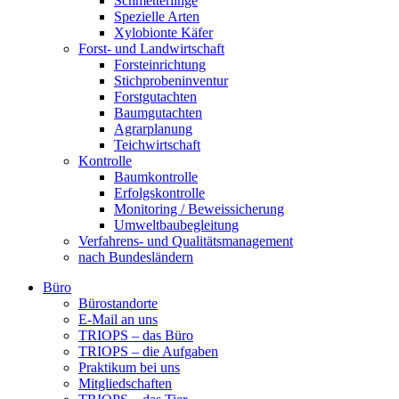
Schmetterlinge
Spezielle Arten
Xylobionte Käfer
Forst- und Landwirtschaft
Forsteinrichtung
Stichprobeninventur
Forstgutachten
Baumgutachten
Agrarplanung
Teichwirtschaft
Kontrolle
Baumkontrolle
Erfolgskontrolle
Monitoring / Beweissicherung
Umweltbaubegleitung
Verfahrens- und Qualitätsmanagement
nach Bundesländern
Büro
Bürostandorte
Büro
E-Mail an uns
TRIOPS – das Büro
TRIOPS – die Aufgaben
Praktikum bei uns
Mitgliedschaften