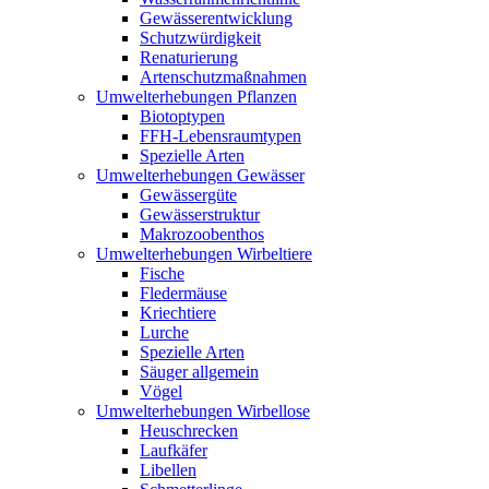
Gewässerentwicklung
Schutzwürdigkeit
Renaturierung
Artenschutzmaßnahmen
Umwelterhebungen Pflanzen
Biotoptypen
FFH-Lebensraumtypen
Spezielle Arten
Umwelterhebungen Gewässer
Gewässergüte
Gewässerstruktur
Makrozoobenthos
Umwelterhebungen Wirbeltiere
Fische
Fledermäuse
Kriechtiere
Lurche
Spezielle Arten
Säuger allgemein
Vögel
Umwelterhebungen Wirbellose
Heuschrecken
Laufkäfer
Libellen