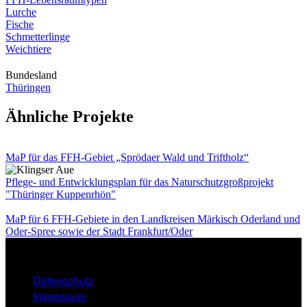
Lurche
Fische
Schmetterlinge
Weichtiere
Bundesland
Thüringen
Ähnliche Projekte
MaP für das FFH-Gebiet „Sprödaer Wald und Triftholz“
Pflege- und Entwicklungsplan für das Naturschutzgroßprojekt
"Thüringer Kuppenrhön"
MaP für 6 FFH-Gebiete in den Landkreisen Märkisch Oderland und
Oder-Spree sowie der Stadt Frankfurt/Oder
Datenschutz
FOOTER
Impressum
MENU