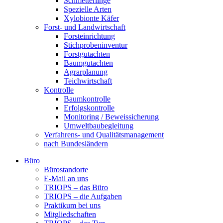
Schmetterlinge
Spezielle Arten
Xylobionte Käfer
Forst- und Landwirtschaft
Forsteinrichtung
Stichprobeninventur
Forstgutachten
Baumgutachten
Agrarplanung
Teichwirtschaft
Kontrolle
Baumkontrolle
Erfolgskontrolle
Monitoring / Beweissicherung
Umweltbaubegleitung
Verfahrens- und Qualitätsmanagement
nach Bundesländern
Büro
Bürostandorte
Büro
E-Mail an uns
TRIOPS – das Büro
TRIOPS – die Aufgaben
Praktikum bei uns
Mitgliedschaften