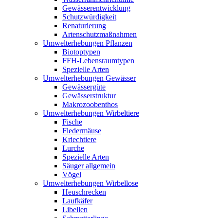
Gewässerentwicklung
Schutzwürdigkeit
Renaturierung
Artenschutzmaßnahmen
Umwelterhebungen Pflanzen
Biotoptypen
FFH-Lebensraumtypen
Spezielle Arten
Umwelterhebungen Gewässer
Gewässergüte
Gewässerstruktur
Makrozoobenthos
Umwelterhebungen Wirbeltiere
Fische
Fledermäuse
Kriechtiere
Lurche
Spezielle Arten
Säuger allgemein
Vögel
Umwelterhebungen Wirbellose
Heuschrecken
Laufkäfer
Libellen