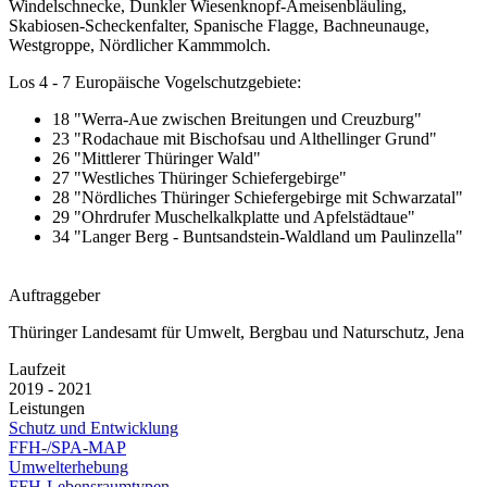
Windelschnecke, Dunkler Wiesenknopf-Ameisenbläuling,
Skabiosen-Scheckenfalter, Spanische Flagge, Bachneunauge,
Westgroppe, Nördlicher Kammmolch.
Los 4 - 7 Europäische Vogelschutzgebiete:
18 "Werra-Aue zwischen Breitungen und Creuzburg"
23 "Rodachaue mit Bischofsau und Althellinger Grund"
26 "Mittlerer Thüringer Wald"
27 "Westliches Thüringer Schiefergebirge"
28 "Nördliches Thüringer Schiefergebirge mit Schwarzatal"
29 "Ohrdrufer Muschelkalkplatte und Apfelstädtaue"
34 "Langer Berg - Buntsandstein-Waldland um Paulinzella"
Auftraggeber
Thüringer Landesamt für Umwelt, Bergbau und Naturschutz, Jena
Laufzeit
2019 - 2021
Leistungen
Schutz und Entwicklung
FFH-/SPA-MAP
Umwelterhebung
FFH-Lebensraumtypen