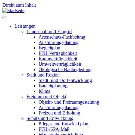
Direkt zum Inhalt
Leistungen
Landschaft und Eingriff
Leistungen
Artenschutz-Fachbeitrag
Ausführungsplanung
Begleitplan
FFH-Verträglichkeit
Raumverträglichkeit
Umweltverträglichkeit
Ökologische Baubegleitung
Stadt und Region
Stadt- und Dorfentwicklung
Bauleitplanung
Klima
Freiraum und Objekt
Objekt- und Freiraumgestaltung
Ausführungsplanung
Freizeit und Erholung
Schutz und Entwicklung
Pflege- und Entwickl.plan
FFH-/SPA-MaP
Wasserrahmenrichtlinie