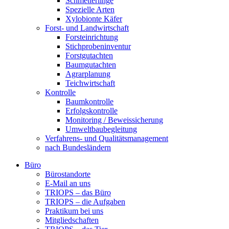
Schmetterlinge
Spezielle Arten
Xylobionte Käfer
Forst- und Landwirtschaft
Forsteinrichtung
Stichprobeninventur
Forstgutachten
Baumgutachten
Agrarplanung
Teichwirtschaft
Kontrolle
Baumkontrolle
Erfolgskontrolle
Monitoring / Beweissicherung
Umweltbaubegleitung
Verfahrens- und Qualitätsmanagement
nach Bundesländern
Büro
Bürostandorte
Büro
E-Mail an uns
TRIOPS – das Büro
TRIOPS – die Aufgaben
Praktikum bei uns
Mitgliedschaften