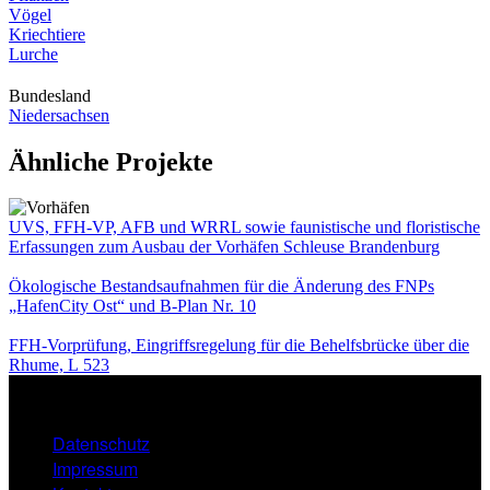
Vögel
Kriechtiere
Lurche
Bundesland
Niedersachsen
Ähnliche Projekte
UVS, FFH-VP, AFB und WRRL sowie faunistische und floristische
Erfassungen zum Ausbau der Vorhäfen Schleuse Brandenburg
Ökologische Bestandsaufnahmen für die Änderung des FNPs
„HafenCity Ost“ und B-Plan Nr. 10
FFH-Vorprüfung, Eingriffsregelung für die Behelfsbrücke über die
Rhume, L 523
Datenschutz
FOOTER
Impressum
MENU