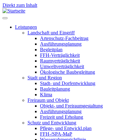
Direkt zum Inhalt
Leistungen
Landschaft und Eingriff
Leistungen
Artenschutz-Fachbeitrag
Ausführungsplanung
Begleitplan
FFH-Verträglichkeit
Raumverträglichkeit
Umweltverträglichkeit
Ökologische Baubegleitung
Stadt und Region
Stadt- und Dorfentwicklung
Bauleitplanung
Klima
Freiraum und Objekt
Objekt- und Freiraumgestaltung
Ausführungsplanung
Freizeit und Erholung
Schutz und Entwicklung
Pflege- und Entwickl.plan
FFH-/SPA-MaP
Wasserrahmenrichtlinie