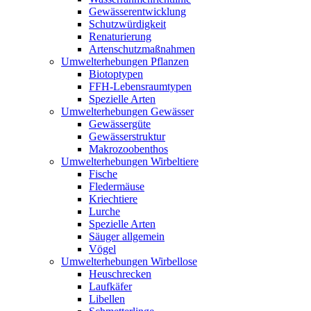
Gewässerentwicklung
Schutzwürdigkeit
Renaturierung
Artenschutzmaßnahmen
Umwelterhebungen Pflanzen
Biotoptypen
FFH-Lebensraumtypen
Spezielle Arten
Umwelterhebungen Gewässer
Gewässergüte
Gewässerstruktur
Makrozoobenthos
Umwelterhebungen Wirbeltiere
Fische
Fledermäuse
Kriechtiere
Lurche
Spezielle Arten
Säuger allgemein
Vögel
Umwelterhebungen Wirbellose
Heuschrecken
Laufkäfer
Libellen