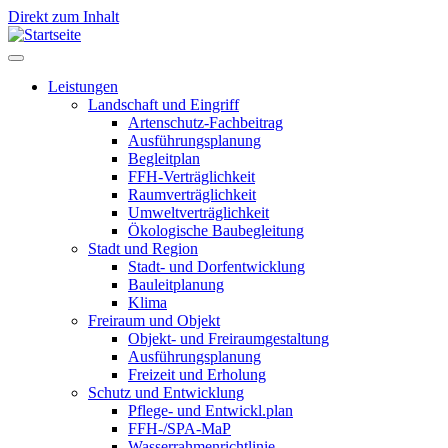
Direkt zum Inhalt
Leistungen
Landschaft und Eingriff
Leistungen
Artenschutz-Fachbeitrag
Ausführungsplanung
Begleitplan
FFH-Verträglichkeit
Raumverträglichkeit
Umweltverträglichkeit
Ökologische Baubegleitung
Stadt und Region
Stadt- und Dorfentwicklung
Bauleitplanung
Klima
Freiraum und Objekt
Objekt- und Freiraumgestaltung
Ausführungsplanung
Freizeit und Erholung
Schutz und Entwicklung
Pflege- und Entwickl.plan
FFH-/SPA-MaP
Wasserrahmenrichtlinie