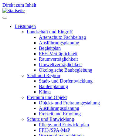
Direkt zum Inhalt
Leistungen
Landschaft und Eingriff
Leistungen
Artenschutz-Fachbeitrag
Ausführungsplanung
Begleitplan
FFH-Verträglichkeit
Raumverträglichkeit
Umweltverträglichkeit
Ökologische Baubegleitung
Stadt und Region
Stadt- und Dorfentwicklung
Bauleitplanung
Klima
Freiraum und Objekt
Objekt- und Freiraumgestaltung
Ausführungsplanung
Freizeit und Erholung
Schutz und Entwicklung
Pflege- und Entwickl.plan
FFH-/SPA-MaP
Wasserrahmenrichtlinie