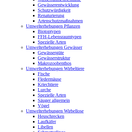
Gewässerentwicklung
Schutzwürdigkeit
Renaturierung
Artenschutzmaßnahmen
Umwelterhebungen Pflanzen
Biotoptypen
FFH-Lebensraumtypen
Spezielle Arten
Umwelterhebungen Gewässer
Gewässergüte
Gewässerstruktur
Makrozoobenthos
Umwelterhebungen Wirbeltiere
Fische
Fledermäuse
Kriechtiere
Lurche
Spezielle Arten
Säuger allgemein
Vögel
Umwelterhebungen Wirbellose
Heuschrecken
Laufkäfer
Libellen