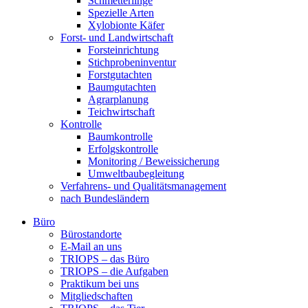
Schmetterlinge
Spezielle Arten
Xylobionte Käfer
Forst- und Landwirtschaft
Forsteinrichtung
Stichprobeninventur
Forstgutachten
Baumgutachten
Agrarplanung
Teichwirtschaft
Kontrolle
Baumkontrolle
Erfolgskontrolle
Monitoring / Beweissicherung
Umweltbaubegleitung
Verfahrens- und Qualitätsmanagement
nach Bundesländern
Büro
Bürostandorte
Büro
E-Mail an uns
TRIOPS – das Büro
TRIOPS – die Aufgaben
Praktikum bei uns
Mitgliedschaften