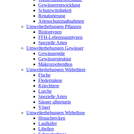
Gewässerentwicklung
Schutzwürdigkeit
Renaturierung
Artenschutzmaßnahmen
Umwelterhebungen Pflanzen
Biotoptypen
FFH-Lebensraumtypen
Spezielle Arten
Umwelterhebungen Gewässer
Gewässergüte
Gewässerstruktur
Makrozoobenthos
Umwelterhebungen Wirbeltiere
Fische
Fledermäuse
Kriechtiere
Lurche
Spezielle Arten
Säuger allgemein
Vögel
Umwelterhebungen Wirbellose
Heuschrecken
Laufkäfer
Libellen