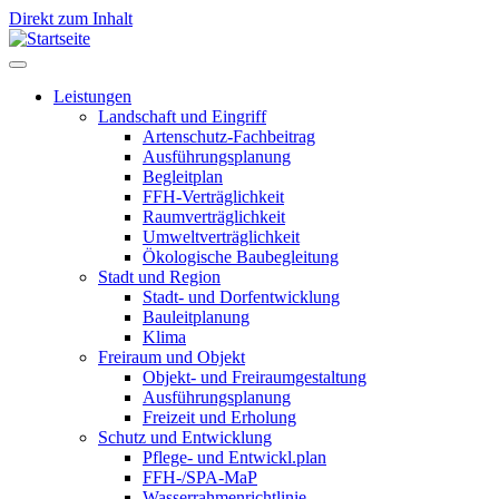
Direkt zum Inhalt
Leistungen
Landschaft und Eingriff
Leistungen
Artenschutz-Fachbeitrag
Ausführungsplanung
Begleitplan
FFH-Verträglichkeit
Raumverträglichkeit
Umweltverträglichkeit
Ökologische Baubegleitung
Stadt und Region
Stadt- und Dorfentwicklung
Bauleitplanung
Klima
Freiraum und Objekt
Objekt- und Freiraumgestaltung
Ausführungsplanung
Freizeit und Erholung
Schutz und Entwicklung
Pflege- und Entwickl.plan
FFH-/SPA-MaP
Wasserrahmenrichtlinie