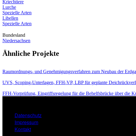
Kriechtiere
Lurche
Spezielle Arten
Libellen
Spezielle Arten
Bundesland
Niedersachsen
Ähnliche Projekte
Raumordnungs- und Genehmigungsverfahren zum Neubau der Erdga
UVS, Scoping-Unterlagen, FFH-VP, LBP für geplante Deichrückverle
FFH-Vorprüfung, Eingriffsregelung für die Behelfsbrücke über die 
Datenschutz
FOOTER
Impressum
MENU
Kontakt