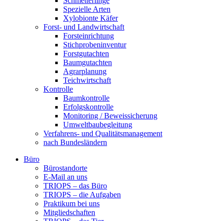
Schmetterlinge
Spezielle Arten
Xylobionte Käfer
Forst- und Landwirtschaft
Forsteinrichtung
Stichprobeninventur
Forstgutachten
Baumgutachten
Agrarplanung
Teichwirtschaft
Kontrolle
Baumkontrolle
Erfolgskontrolle
Monitoring / Beweissicherung
Umweltbaubegleitung
Verfahrens- und Qualitätsmanagement
nach Bundesländern
Büro
Bürostandorte
Büro
E-Mail an uns
TRIOPS – das Büro
TRIOPS – die Aufgaben
Praktikum bei uns
Mitgliedschaften