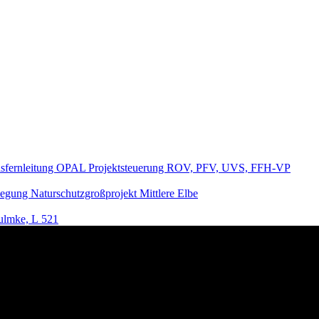
sfernleitung OPAL Projektsteuerung ROV, PFV, UVS, FFH-VP
gung Naturschutzgroßprojekt Mittlere Elbe
Kulmke, L 521