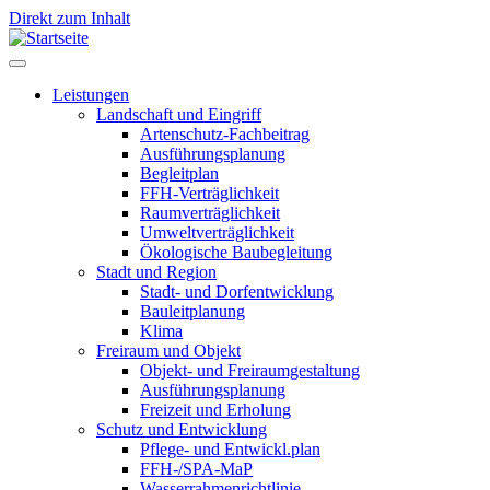
Direkt zum Inhalt
Leistungen
Landschaft und Eingriff
Leistungen
Artenschutz-Fachbeitrag
Ausführungsplanung
Begleitplan
FFH-Verträglichkeit
Raumverträglichkeit
Umweltverträglichkeit
Ökologische Baubegleitung
Stadt und Region
Stadt- und Dorfentwicklung
Bauleitplanung
Klima
Freiraum und Objekt
Objekt- und Freiraumgestaltung
Ausführungsplanung
Freizeit und Erholung
Schutz und Entwicklung
Pflege- und Entwickl.plan
FFH-/SPA-MaP
Wasserrahmenrichtlinie