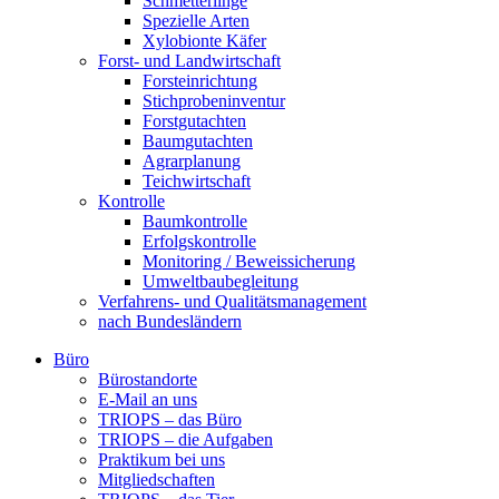
Schmetterlinge
Spezielle Arten
Xylobionte Käfer
Forst- und Landwirtschaft
Forsteinrichtung
Stichprobeninventur
Forstgutachten
Baumgutachten
Agrarplanung
Teichwirtschaft
Kontrolle
Baumkontrolle
Erfolgskontrolle
Monitoring / Beweissicherung
Umweltbaubegleitung
Verfahrens- und Qualitätsmanagement
nach Bundesländern
Büro
Bürostandorte
Büro
E-Mail an uns
TRIOPS – das Büro
TRIOPS – die Aufgaben
Praktikum bei uns
Mitgliedschaften