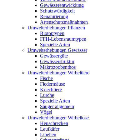
Gewässerentwicklung
Schutzwürdigkeit
Renaturierung
Artenschutzmaßnahmen
Umwelterhebungen Pflanzen
Biotoptypen
FFH-Lebensraumtypen
Spezielle Arten
Umwelterhebungen Gewässer
Gewässergüte
Gewässerstruktur
Makrozoobenthos
Umwelterhebungen Wirbeltiere
Fische
Fledermäuse
Kriechtiere
Lurche
Spezielle Arten
Säuger allgemein
Vögel
Umwelterhebungen Wirbellose
Heuschrecken
Laufkäfer
Libellen