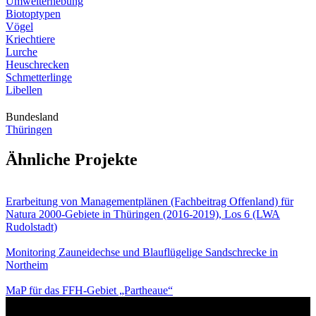
Umwelterhebung
Biotoptypen
Vögel
Kriechtiere
Lurche
Heuschrecken
Schmetterlinge
Libellen
Bundesland
Thüringen
Ähnliche Projekte
Erarbeitung von Managementplänen (Fachbeitrag Offenland) für
Natura 2000-Gebiete in Thüringen (2016-2019), Los 6 (LWA
Rudolstadt)
Monitoring Zauneidechse und Blauflügelige Sandschrecke in
Northeim
MaP für das FFH-Gebiet „Partheaue“