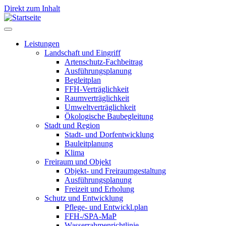
Direkt zum Inhalt
Leistungen
Landschaft und Eingriff
Leistungen
Artenschutz-Fachbeitrag
Ausführungsplanung
Begleitplan
FFH-Verträglichkeit
Raumverträglichkeit
Umweltverträglichkeit
Ökologische Baubegleitung
Stadt und Region
Stadt- und Dorfentwicklung
Bauleitplanung
Klima
Freiraum und Objekt
Objekt- und Freiraumgestaltung
Ausführungsplanung
Freizeit und Erholung
Schutz und Entwicklung
Pflege- und Entwickl.plan
FFH-/SPA-MaP
Wasserrahmenrichtlinie