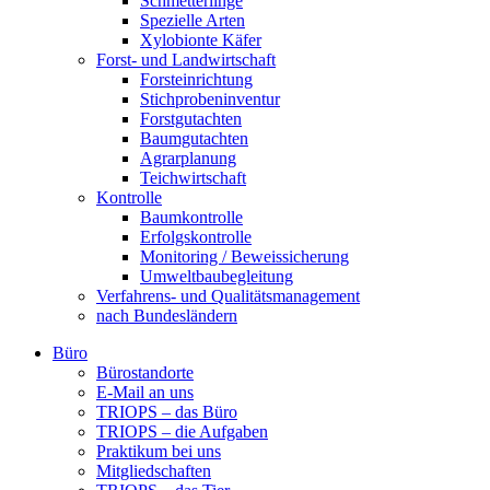
Schmetterlinge
Spezielle Arten
Xylobionte Käfer
Forst- und Landwirtschaft
Forsteinrichtung
Stichprobeninventur
Forstgutachten
Baumgutachten
Agrarplanung
Teichwirtschaft
Kontrolle
Baumkontrolle
Erfolgskontrolle
Monitoring / Beweissicherung
Umweltbaubegleitung
Verfahrens- und Qualitätsmanagement
nach Bundesländern
Büro
Bürostandorte
Büro
E-Mail an uns
TRIOPS – das Büro
TRIOPS – die Aufgaben
Praktikum bei uns
Mitgliedschaften