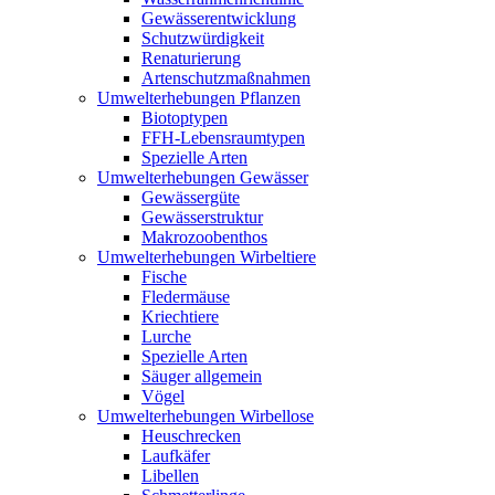
Gewässerentwicklung
Schutzwürdigkeit
Renaturierung
Artenschutzmaßnahmen
Umwelterhebungen Pflanzen
Biotoptypen
FFH-Lebensraumtypen
Spezielle Arten
Umwelterhebungen Gewässer
Gewässergüte
Gewässerstruktur
Makrozoobenthos
Umwelterhebungen Wirbeltiere
Fische
Fledermäuse
Kriechtiere
Lurche
Spezielle Arten
Säuger allgemein
Vögel
Umwelterhebungen Wirbellose
Heuschrecken
Laufkäfer
Libellen